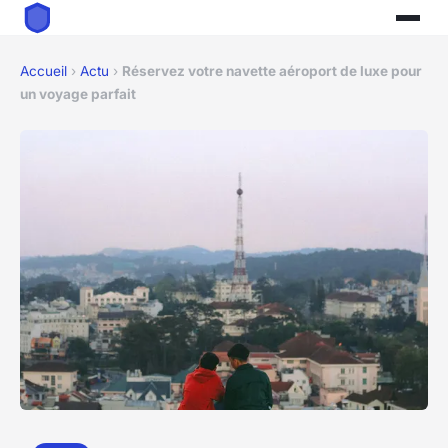
Accueil
›
Actu
›
Réservez votre navette aéroport de luxe pour
un voyage parfait