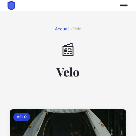
Accueil
› Velo
📰
Velo
VELO