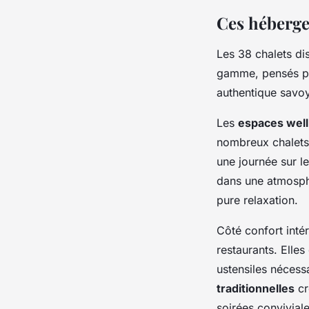
Ces héberge
Les 38 chalets di
gamme, pensés po
authentique savoy
Les
espaces wel
nombreux chalets 
une journée sur l
dans une atmosphè
pure relaxation.
Côté confort intér
restaurants. Elle
ustensiles néces
traditionnelles
cr
soirées conviviale