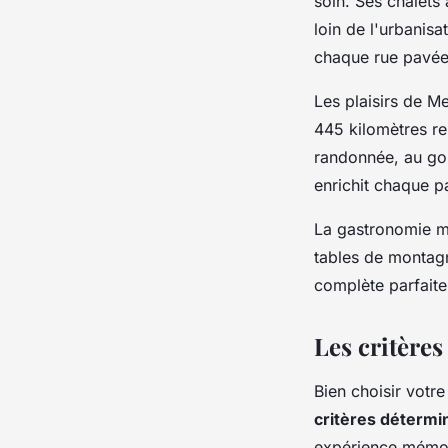
soin. Ses chalets
loin de l'urbanisa
chaque rue pavée 
Les plaisirs de Me
445 kilomètres rel
randonnée, au gol
enrichit chaque p
La gastronomie me
tables de montag
complète parfaite
Les critères
Bien choisir votr
critères détermi
expérience mémor