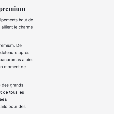
s premium
uipements haut de
allient le charme
premium. De
 détendre après
s panoramas alpins
 un moment de
es des grands
t de tous les
ées
aits pour des