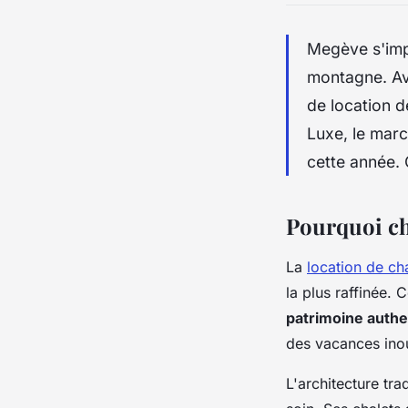
Megève s'i
montagne. Ave
de location d
Luxe, le mar
cette année. 
Pourquoi ch
La
location de ch
la plus raffinée.
patrimoine authe
des vacances inou
L'architecture tr