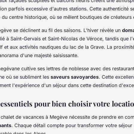
 aux façades sculptées et balcons fleuris créent une atmosp
tion parfois excessive d'autres stations. Cette authenticité 
du centre historique, où se mêlent boutiques de créateurs e
gève se déclinent au fil des saisons. L'hiver révèle un
doma
ié à Saint-Gervais et Saint-Nicolas de Véroce, tandis que l'é
f et aux activités nautiques du lac de la Grave. La proximi
anorama d'une majesté saisissante.
gévane cultive ses lettres de noblesse avec des restaurant
ne où se subliment les
saveurs savoyardes
. Cette excellen
ment l'expérience d'un séjour dans cette destination d'exce
 essentiels pour bien choisir votre locati
e chalet de vacances à Megève nécessite de prendre en com
nants
. Chaque détail compte pour transformer votre séjour
able dans les Alpes.