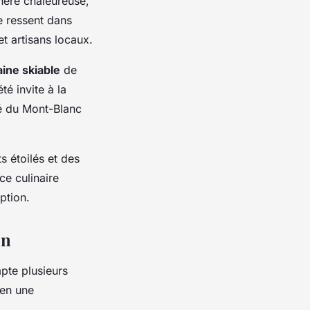
hère chaleureuse,
se ressent dans
t artisans locaux.
ine skiable
de
té invite à la
té du Mont-Blanc
s étoilés et des
ce culinaire
ption.
on
pte plusieurs
 en une