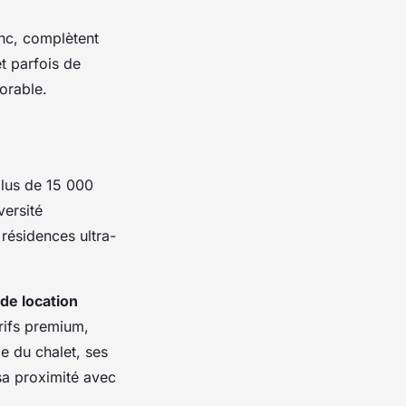
anc, complètent
t parfois de
orable.
lus de 15 000
versité
 résidences ultra-
de location
arifs premium,
le du chalet, ses
sa proximité avec