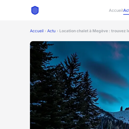
Accueil
Ac
Accueil
›
Actu
›
Location chalet à Megève : trouvez l