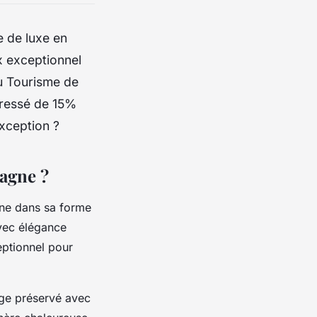
e de luxe en
x exceptionnel
du Tourisme de
ressé de 15%
exception ?
agne ?
gne dans sa forme
avec élégance
eptionnel pour
age préservé avec