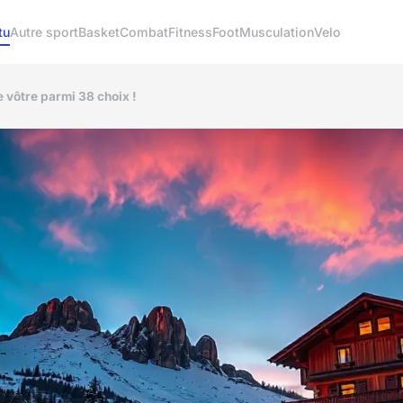
tu
Autre sport
Basket
Combat
Fitness
Foot
Musculation
Velo
e vôtre parmi 38 choix !